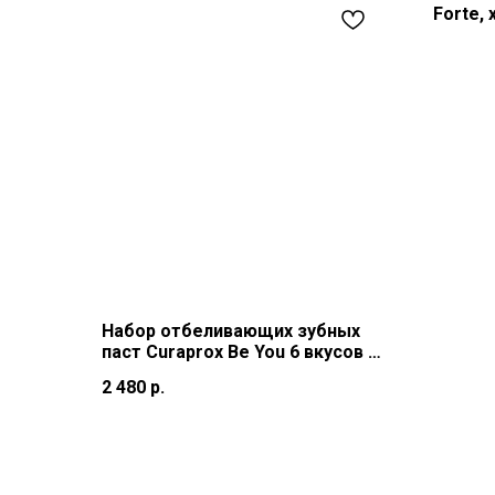
Forte,
мл)
Набор отбеливающих зубных
паст Curaprox Be You 6 вкусов +
зубная щетка Curaprox 5460
2 480
р.
Ultra Soft