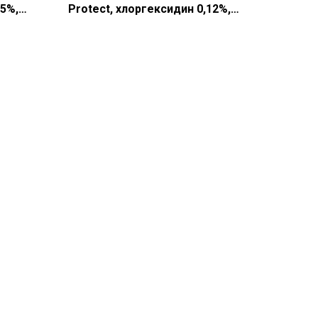
05%,
Protect, хлоргексидин 0,12%,
(200 мл)