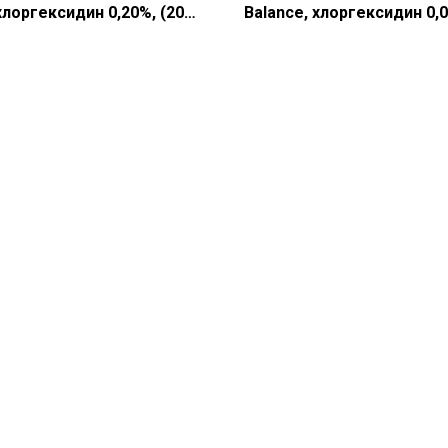
 хлоргексидин 0,20%, (200
Balance, хлоргексидин 0,
(200 мл)