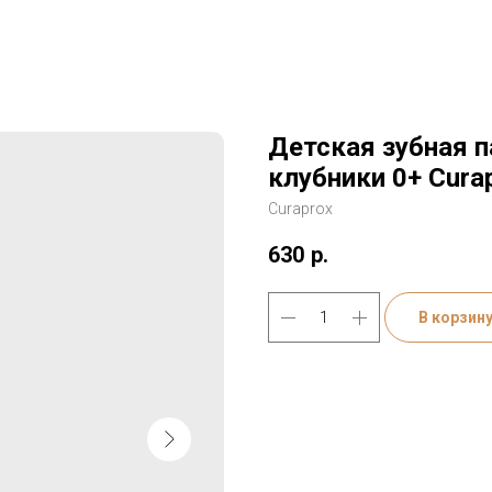
Детская зубная п
клубники 0+ Curap
Curaprox
630
р.
В корзин